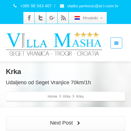
+385 98 343 407
/
vlatko.perkovic@st.t-com.hr
Hrvatski
Krka
Udaljeno od Seget Vranjice 70km/1h
Home
Krka
Krka
Next Post