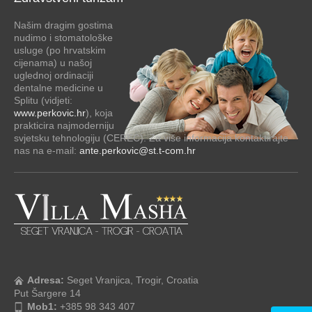
Našim dragim gostima
nudimo i stomatološke
usluge (po hrvatskim
cijenama) u našoj
uglednoj ordinaciji
dentalne medicine u
Splitu (vidjeti:
www.perkovic.hr
), koja
prakticira najmoderniju
svjetsku tehnologiju (CEREC). Za više informacija kontaktirajte
nas na e-mail:
ante.perkovic@st.t-com.hr
Adresa:
Seget Vranjica, Trogir, Croatia
Put Šargere 14
Mob1:
+385 98 343 407