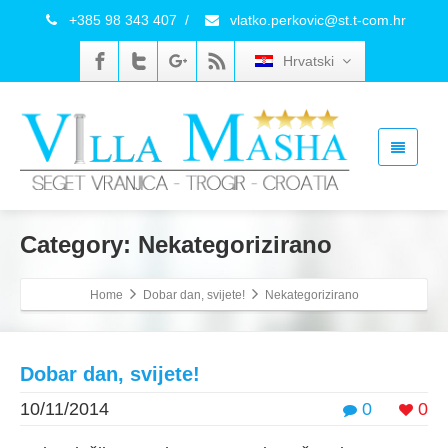
+385 98 343 407
/
vlatko.perkovic@st.t-com.hr
Hrvatski
Category: Nekategorizirano
Home
Dobar dan, svijete!
Nekategorizirano
Dobar dan, svijete!
10/11/2014
0
0