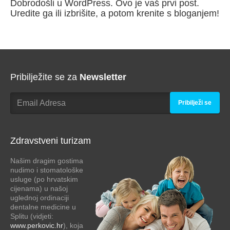
Dobrodošli u WordPress. Ovo je vaš prvi post.
Uredite ga ili izbrišite, a potom krenite s bloganjem!
Pribilježite se za
Newsletter
Pribilježi se
Zdravstveni turizam
Našim dragim gostima
nudimo i stomatološke
usluge (po hrvatskim
cijenama) u našoj
uglednoj ordinaciji
dentalne medicine u
Splitu (vidjeti:
www.perkovic.hr
), koja