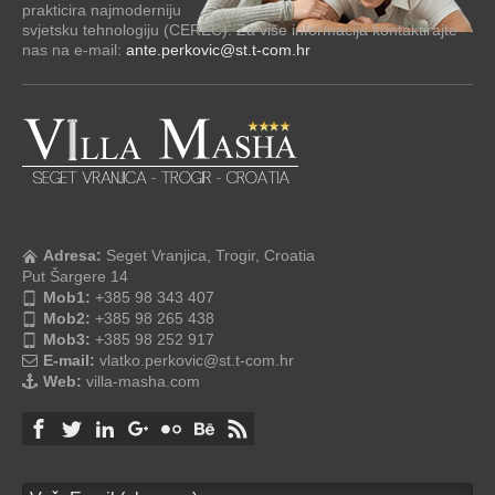
prakticira najmoderniju
svjetsku tehnologiju (CEREC). Za više informacija kontaktirajte
nas na e-mail:
ante.perkovic@st.t-com.hr
Adresa:
Seget Vranjica, Trogir, Croatia
Put Šargere 14
Mob1:
+385 98 343 407
Mob2:
+385 98 265 438
Mob3:
+385 98 252 917
E-mail:
vlatko.perkovic@st.t-com.hr
Web:
villa-masha.com