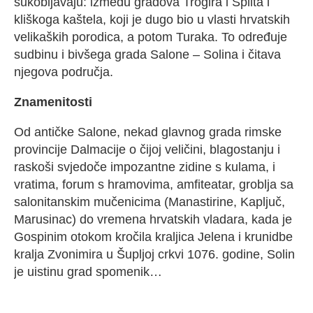
sukobljavaju: između gradova Trogira i Splita i
kliškoga kaštela, koji je dugo bio u vlasti hrvatskih
velikaških porodica, a potom Turaka. To određuje
sudbinu i bivšega grada Salone – Solina i čitava
njegova područja.
Znamenitosti
Od antičke Salone, nekad glavnog grada rimske
provincije Dalmacije o čijoj veličini, blagostanju i
raskoši svjedoče impozantne zidine s kulama, i
vratima, forum s hramovima, amfiteatar, groblja sa
salonitanskim mučenicima (Manastirine, Kapljuč,
Marusinac) do vremena hrvatskih vladara, kada je
Gospinim otokom kročila kraljica Jelena i krunidbe
kralja Zvonimira u Šupljoj crkvi 1076. godine, Solin
je uistinu grad spomenik…