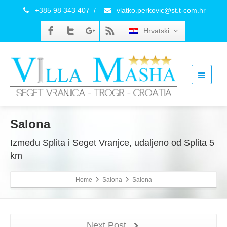
+385 98 343 407
/
vlatko.perkovic@st.t-com.hr
Hrvatski
Salona
Između Splita i Seget Vranjce, udaljeno od Splita 5
km
Home
Salona
Salona
Next Post