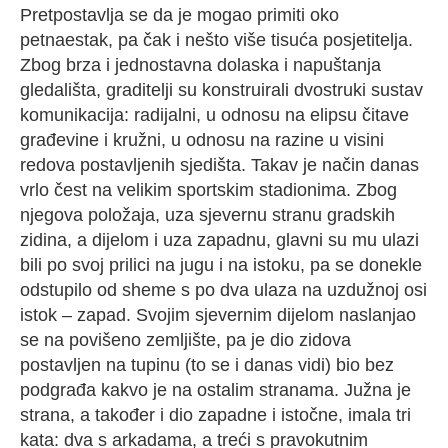
Pretpostavlja se da je mogao primiti oko
petnaestak, pa čak i nešto više tisuća posjetitelja.
Zbog brza i jednostavna dolaska i napuštanja
gledališta, graditelji su konstruirali dvostruki sustav
komunikacija: radijalni, u odnosu na elipsu čitave
građevine i kružni, u odnosu na razine u visini
redova postavljenih sjedišta. Takav je način danas
vrlo čest na velikim sportskim stadionima. Zbog
njegova položaja, uza sjevernu stranu gradskih
zidina, a dijelom i uza zapadnu, glavni su mu ulazi
bili po svoj prilici na jugu i na istoku, pa se donekle
odstupilo od sheme s po dva ulaza na uzdužnoj osi
istok – zapad. Svojim sjevernim dijelom naslanjao
se na povišeno zemljište, pa je dio zidova
postavljen na tupinu (to se i danas vidi) bio bez
podgrađa kakvo je na ostalim stranama. Južna je
strana, a također i dio zapadne i istočne, imala tri
kata: dva s arkadama, a treći s pravokutnim