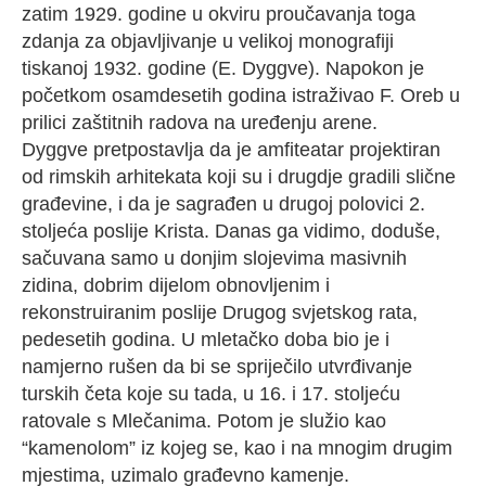
zatim 1929. godine u okviru proučavanja toga
zdanja za objavljivanje u velikoj monografiji
tiskanoj 1932. godine (E. Dyggve). Napokon je
početkom osamdesetih godina istraživao F. Oreb u
prilici zaštitnih radova na uređenju arene.
Dyggve pretpostavlja da je amfiteatar projektiran
od rimskih arhitekata koji su i drugdje gradili slične
građevine, i da je sagrađen u drugoj polovici 2.
stoljeća poslije Krista. Danas ga vidimo, doduše,
sačuvana samo u donjim slojevima masivnih
zidina, dobrim dijelom obnovljenim i
rekonstruiranim poslije Drugog svjetskog rata,
pedesetih godina. U mletačko doba bio je i
namjerno rušen da bi se spriječilo utvrđivanje
turskih četa koje su tada, u 16. i 17. stoljeću
ratovale s Mlečanima. Potom je služio kao
“kamenolom” iz kojeg se, kao i na mnogim drugim
mjestima, uzimalo građevno kamenje.