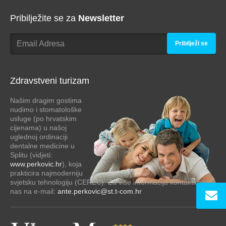
Pribilježite se za
Newsletter
Pribilježi se
Zdravstveni turizam
Našim dragim gostima
nudimo i stomatološke
usluge (po hrvatskim
cijenama) u našoj
uglednoj ordinaciji
dentalne medicine u
Splitu (vidjeti:
www.perkovic.hr
), koja
prakticira najmoderniju
svjetsku tehnologiju (CEREC). Za više informacija kontaktirajte
nas na e-mail:
ante.perkovic@st.t-com.hr