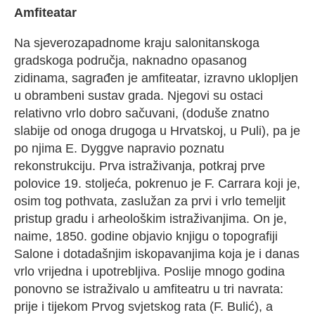
Amfiteatar
Na sjeverozapadnome kraju salonitanskoga
gradskoga područja, naknadno opasanog
zidinama, sagrađen je amfiteatar, izravno uklopljen
u obrambeni sustav grada. Njegovi su ostaci
relativno vrlo dobro sačuvani, (doduše znatno
slabije od onoga drugoga u Hrvatskoj, u Puli), pa je
po njima E. Dyggve napravio poznatu
rekonstrukciju. Prva istraživanja, potkraj prve
polovice 19. stoljeća, pokrenuo je F. Carrara koji je,
osim tog pothvata, zaslužan za prvi i vrlo temeljit
pristup gradu i arheološkim istraživanjima. On je,
naime, 1850. godine objavio knjigu o topografiji
Salone i dotadašnjim iskopavanjima koja je i danas
vrlo vrijedna i upotrebljiva. Poslije mnogo godina
ponovno se istraživalo u amfiteatru u tri navrata:
prije i tijekom Prvog svjetskog rata (F. Bulić), a